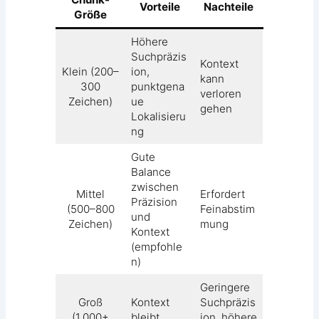
Vorteile
Nachteile
Größe
Höhere
Suchpräzis
Kontext
Klein (200–
ion,
kann
300
punktgena
verloren
Zeichen)
ue
gehen
Lokalisieru
ng
Gute
Balance
zwischen
Mittel
Erfordert
Präzision
(500–800
Feinabstim
und
Zeichen)
mung
Kontext
(empfohle
n)
Geringere
Groß
Kontext
Suchpräzis
(1.000+
bleibt
ion, höhere