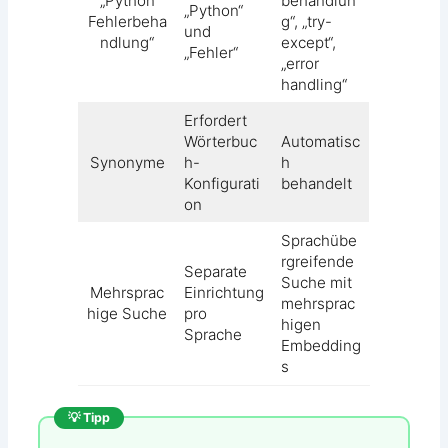
„Python
behandlun
„Python“
Fehlerbeha
g“, „try-
und
ndlung“
except“,
„Fehler“
„error
handling“
Erfordert
Wörterbuc
Automatisc
Synonyme
h-
h
Konfigurati
behandelt
on
Sprachübe
rgreifende
Separate
Suche mit
Mehrsprac
Einrichtung
mehrsprac
hige Suche
pro
higen
Sprache
Embedding
s
💡 Tipp