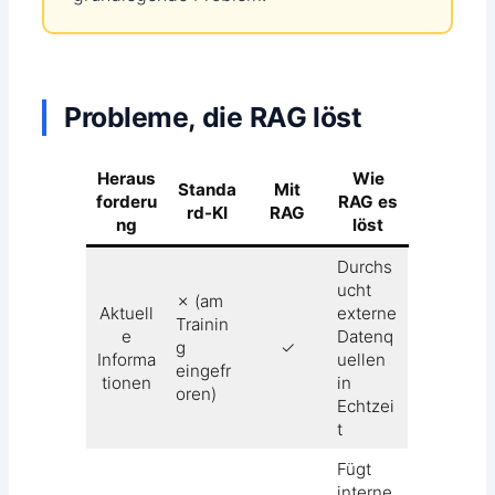
Probleme, die RAG löst
Heraus
Wie
Standa
Mit
forderu
RAG es
rd-KI
RAG
ng
löst
Durchs
ucht
✗ (am
Aktuell
externe
Trainin
e
Datenq
g
✓
Informa
uellen
eingefr
tionen
in
oren)
Echtzei
t
Fügt
interne