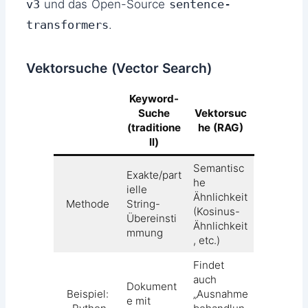
v3
und das Open-Source
sentence-
transformers
.
Vektorsuche (Vector Search)
Keyword-
Suche
Vektorsuc
(traditione
he (RAG)
ll)
Semantisc
Exakte/part
he
ielle
Ähnlichkeit
Methode
String-
(Kosinus-
Übereinsti
Ähnlichkeit
mmung
, etc.)
Findet
auch
Dokument
Beispiel:
„Ausnahme
e mit