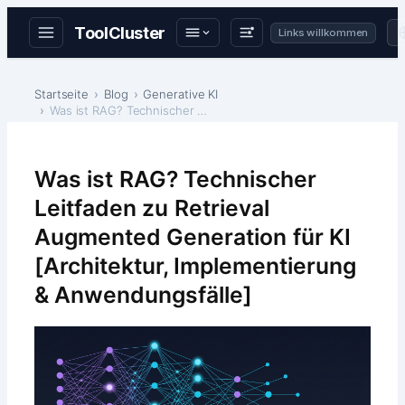
ToolCluster
Links willkommen
Zum
Inhalt
Startseite
Blog
Generative KI
Was ist RAG? Technischer Leitfaden zu Retrieval Au…
springen
Was ist RAG? Technischer
Leitfaden zu Retrieval
Augmented Generation für KI
[Architektur, Implementierung
& Anwendungsfälle]