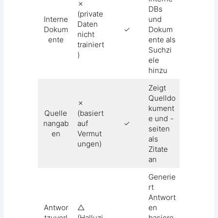
✗
DBs
(private
Interne
und
Daten
Dokum
✓
Dokum
nicht
ente
ente als
trainiert
Suchzi
)
ele
hinzu
Zeigt
Quelldo
✗
kument
Quelle
(basiert
e und -
nangab
auf
✓
seiten
en
Vermut
als
ungen)
Zitate
an
Generie
rt
Antwort
Antwor
△
en
tzuverl
(Halluzi
basiere