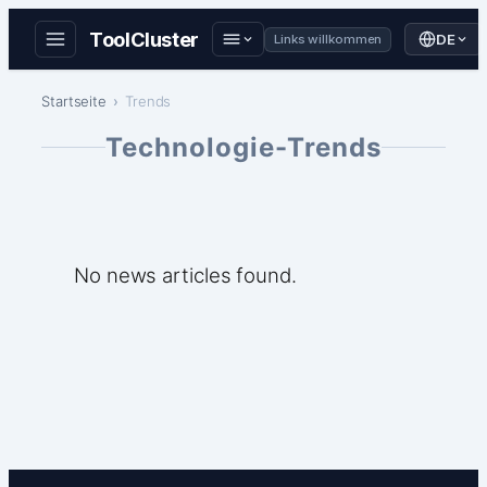
ToolCluster
DE
Links willkommen
Zum
Startseite
Trends
Inhalt
springen
Technologie-Trends
No news articles found.