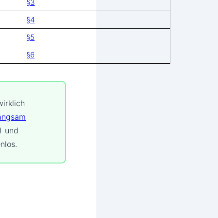
§3
§4
§5
§6
irklich
langsam
P) und
nlos.