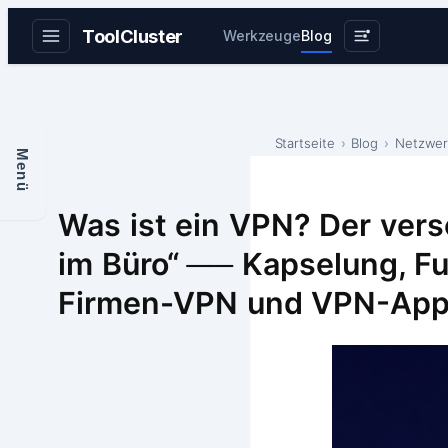
ToolCluster
Werkzeuge
Blog
Zum
Inhalt
springen
Startseite
Blog
Netzwer
Menü
Was ist ein VPN? Der versc
im Büro“ ── Kapselung, Fu
Firmen-VPN und VPN-Ap