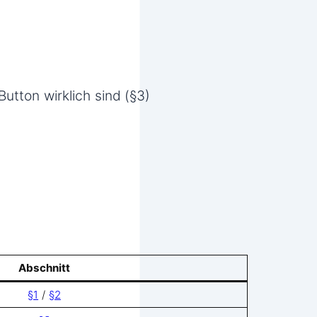
tton wirklich sind (§3)
Abschnitt
§1
/
§2