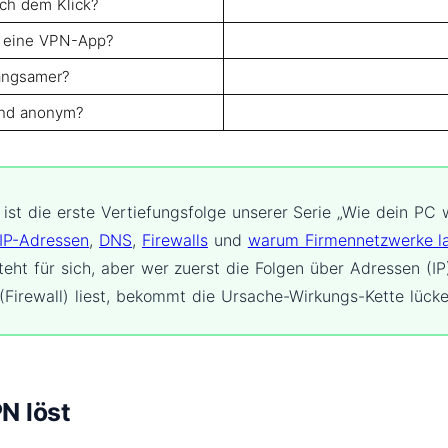
ch dem Klick?
e eine VPN-App?
angsamer?
und anonym?
l ist die erste Vertiefungsfolge unserer Serie „Wie dein PC w
IP-Adressen
,
DNS
,
Firewalls
und
warum Firmennetzwerke 
steht für sich, aber wer zuerst die Folgen über Adressen (I
(Firewall) liest, bekommt die Ursache-Wirkungs-Kette lücke
PN löst