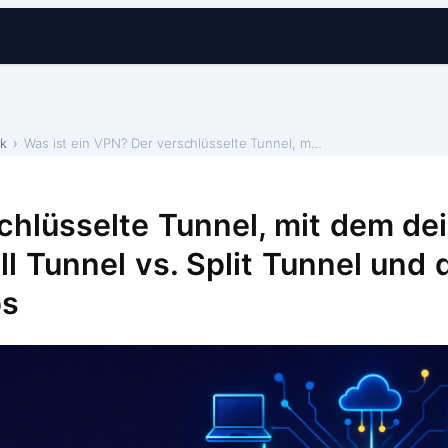
k
Was ist ein VPN? Der verschlüsselte Tunnel, mit de…
hlüsselte Tunnel, mit dem dein
ll Tunnel vs. Split Tunnel und
ps