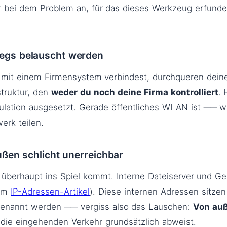
ir bei dem Problem an, für das dieses Werkzeug erfund
wegs belauscht werden
it einem Firmensystem verbindest, durchqueren deine
struktur, den
weder du noch deine Firma kontrolliert
. 
ulation ausgesetzt. Gerade öffentliches WLAN ist ── w
erk teilen.
ußen schlicht unerreichbar
t überhaupt ins Spiel kommt. Interne Dateiserver und G
dem
IP-Adressen-Artikel
). Diese internen Adressen sitzen
l benannt werden ── vergiss also das Lauschen:
Von auß
 die eingehenden Verkehr grundsätzlich abweist.