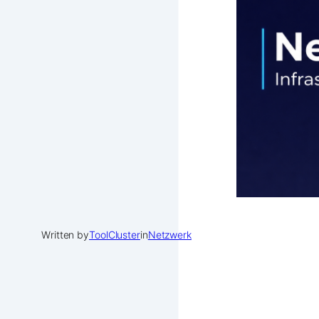
Written by
ToolCluster
in
Netzwerk