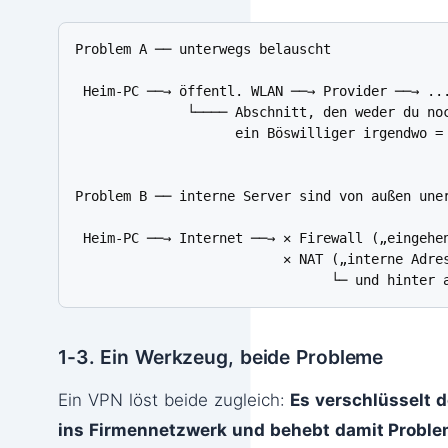
Problem A ── unterwegs belauscht

 Heim-PC ──→ öffentl. WLAN ──→ Provider ──→ ...
              └──── Abschnitt, den weder du noc
                    ein Böswilliger irgendwo = 
Problem B ── interne Server sind von außen uner
 Heim-PC ──→ Internet ──→ ✕ Firewall („eingehen
                          ✕ NAT („interne Adres
                                └─ und hinter 
1-3. Ein Werkzeug, beide Probleme
Ein VPN löst beide zugleich:
Es verschlüsselt 
ins Firmennetzwerk und behebt damit Proble