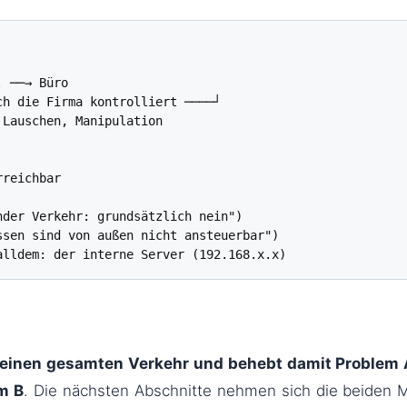
 ──→ Büro

h die Firma kontrolliert ────┘

Lauschen, Manipulation

reichbar

der Verkehr: grundsätzlich nein")

sen sind von außen nicht ansteuerbar")

alldem: der interne Server (192.168.x.x)
deinen gesamten Verkehr und behebt damit Problem A,
m B
. Die nächsten Abschnitte nehmen sich die beiden 