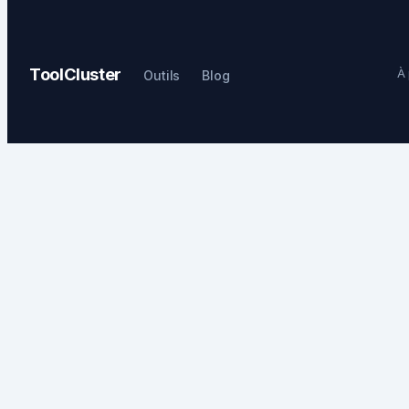
ToolCluster
À
Outils
Blog