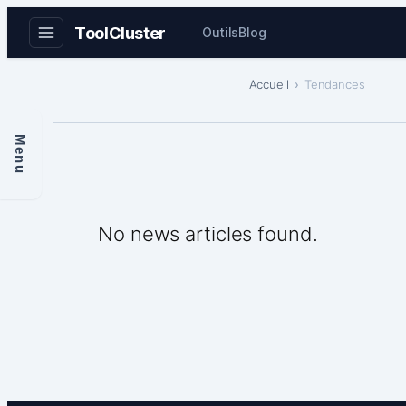
ToolCluster
Outils
Blog
Aller
Accueil
Tendances
au
contenu
Menu
No news articles found.