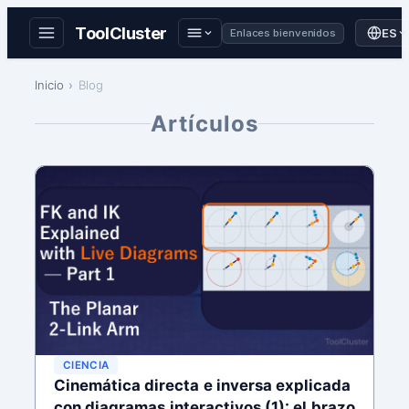
ToolCluster
ES
Enlaces bienvenidos
Saltar
Inicio
Blog
al
contenido
Artículos
CIENCIA
Cinemática directa e inversa explicada
con diagramas interactivos (1): el brazo