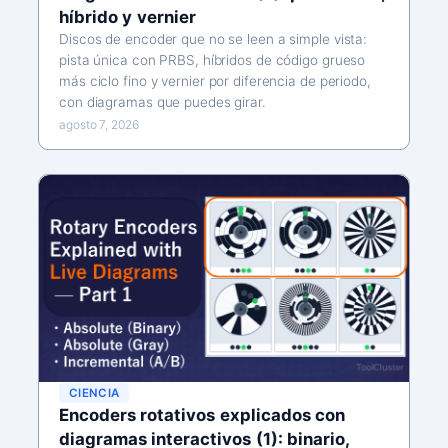
híbrido y vernier
Discos de encoder que no se leen a simple vista:
pista única con PRBS, híbridos de código grueso
más ciclo fino y vernier por diferencia de periodo,
con diagramas que puedes girar.
agosto 7, 2026
CIENCIA
Encoders rotativos explicados con
diagramas interactivos (1): binario,