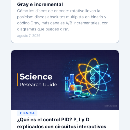
Gray e incremental
Cómo los discos de encoder rotativo llevan la
posición: discos absolutos multipista en binario y
código Gray, más canales A/B incrementales, con
diagramas que puedes girar.
agosto 7, 2026
CIENCIA
¿Qué es el control PID? P, I y D
explicados con circuitos interactivos