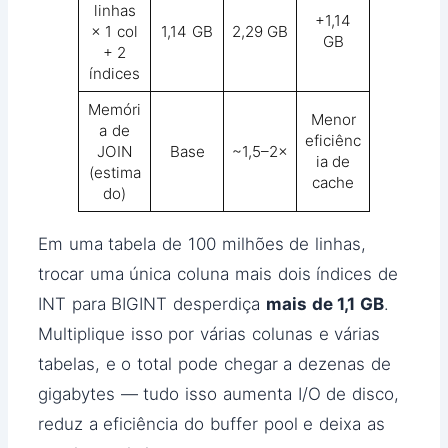
linhas
+1,14
× 1 col
1,14 GB
2,29 GB
GB
+ 2
índices
Memóri
Menor
a de
eficiênc
JOIN
Base
~1,5–2×
ia de
(estima
cache
do)
Em uma tabela de 100 milhões de linhas,
trocar uma única coluna mais dois índices de
INT para BIGINT desperdiça
mais de 1,1 GB
.
Multiplique isso por várias colunas e várias
tabelas, e o total pode chegar a dezenas de
gigabytes — tudo isso aumenta I/O de disco,
reduz a eficiência do buffer pool e deixa as