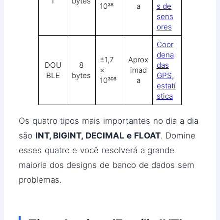
T
bytes
10³⁸
a
s de
sens
ores
Coor
dena
±1,7
Aprox
DOU
8
das
×
imad
BLE
bytes
GPS,
10³⁰⁸
a
estatí
stica
Os quatro tipos mais importantes no dia a dia
são
INT, BIGINT, DECIMAL e FLOAT
. Domine
esses quatro e você resolverá a grande
maioria dos designs de banco de dados sem
problemas.