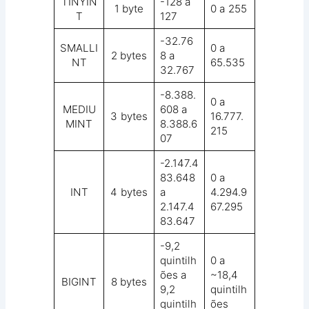
TINYIN
-128 a
1 byte
0 a 255
T
127
-32.76
SMALLI
0 a
2 bytes
8 a
NT
65.535
32.767
-8.388.
0 a
MEDIU
608 a
3 bytes
16.777.
MINT
8.388.6
215
07
-2.147.4
83.648
0 a
INT
4 bytes
a
4.294.9
2.147.4
67.295
83.647
-9,2
quintilh
0 a
ões a
~18,4
BIGINT
8 bytes
9,2
quintilh
quintilh
ões