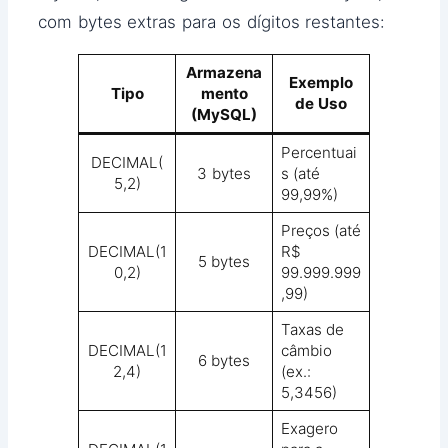
com bytes extras para os dígitos restantes:
Armazena
Exemplo
Tipo
mento
de Uso
(MySQL)
Percentuai
DECIMAL(
3 bytes
s (até
5,2)
99,99%)
Preços (até
DECIMAL(1
R$
5 bytes
0,2)
99.999.999
,99)
Taxas de
DECIMAL(1
câmbio
6 bytes
2,4)
(ex.:
5,3456)
Exagero