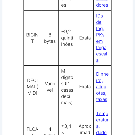
es
dores
IDs
de
log,
~9,2
BIGIN
8
PKs
quinti
Exata
T
bytes
em
lhões
larga
escal
a
M
Dinhe
dígito
DECI
iro,
Variá
s (D
MAL(
Exata
alíqu
vel
casas
M,D)
otas,
deci
taxas
mais)
Temp
eratur
±3,4
Aprox
a,
FLOA
4
×
imad
dado