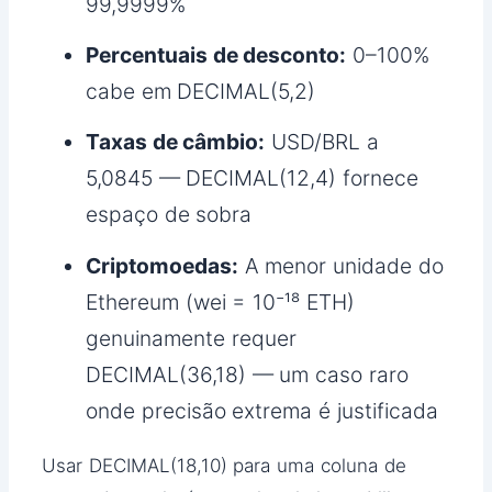
99,9999%
Percentuais de desconto:
0–100%
cabe em DECIMAL(5,2)
Taxas de câmbio:
USD/BRL a
5,0845 — DECIMAL(12,4) fornece
espaço de sobra
Criptomoedas:
A menor unidade do
Ethereum (wei = 10⁻¹⁸ ETH)
genuinamente requer
DECIMAL(36,18) — um caso raro
onde precisão extrema é justificada
Usar DECIMAL(18,10) para uma coluna de