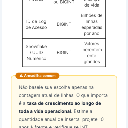
ou BIGINT
de vida
Bilhões de
ID de Log
linhas
BIGINT
de Acesso
esperadas
por ano
Valores
Snowflake
inerentem
/ UUID
BIGINT
ente
Numérico
grandes
⚠️ Armadilha comum
Não baseie sua escolha apenas na
contagem atual de linhas. O que importa
é a
taxa de crescimento ao longo de
toda a vida operacional
. Estime a
quantidade anual de inserts, projete 10
anos à frente e verifique se INT