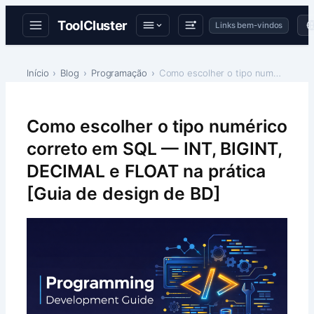
ToolCluster
Links bem-vindos
Skip
to
Início
Blog
Programação
Como escolher o tipo numérico correto em SQL — INT…
content
Como escolher o tipo numérico
correto em SQL — INT, BIGINT,
DECIMAL e FLOAT na prática
[Guia de design de BD]