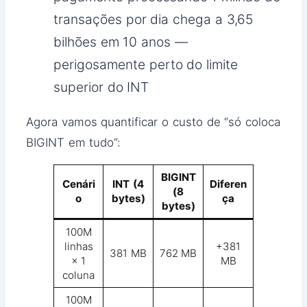
transações por dia chega a 3,65
bilhões em 10 anos —
perigosamente perto do limite
superior do INT
Agora vamos quantificar o custo de “só coloca
BIGINT em tudo”:
BIGINT
Cenári
INT (4
Diferen
(8
o
bytes)
ça
bytes)
100M
linhas
+381
381 MB
762 MB
× 1
MB
coluna
100M