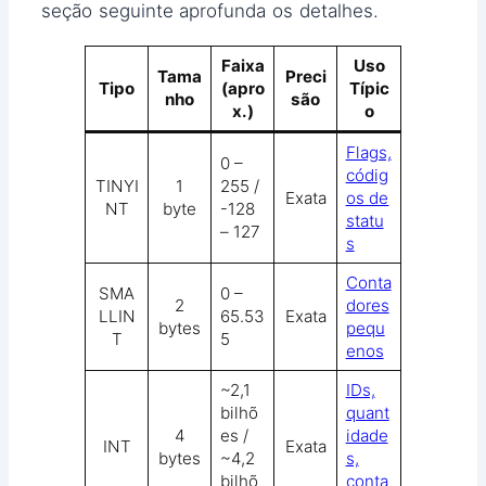
seção seguinte aprofunda os detalhes.
Faixa
Uso
Tama
Preci
Tipo
(apro
Típic
nho
são
x.)
o
Flags,
0 –
códig
TINYI
1
255 /
Exata
os de
NT
byte
-128
statu
– 127
s
Conta
SMA
0 –
2
dores
LLIN
65.53
Exata
bytes
pequ
T
5
enos
~2,1
IDs,
bilhõ
quant
4
es /
idade
INT
Exata
bytes
~4,2
s,
bilhõ
conta