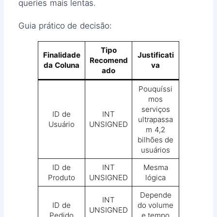
queries mais lentas.
Guia prático de decisão:
Tipo
Finalidade
Justificati
Recomend
da Coluna
va
ado
Pouquíssi
mos
serviços
ID de
INT
ultrapassa
Usuário
UNSIGNED
m 4,2
bilhões de
usuários
ID de
INT
Mesma
Produto
UNSIGNED
lógica
Depende
INT
ID de
do volume
UNSIGNED
Pedido
e tempo