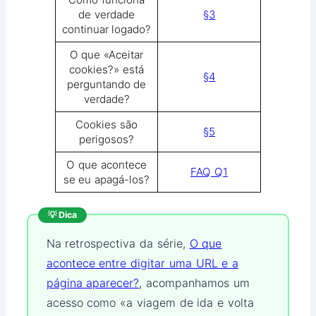
de verdade
§3
continuar logado?
O que «Aceitar
cookies?» está
§4
perguntando de
verdade?
Cookies são
§5
perigosos?
O que acontece
FAQ Q1
se eu apagá-los?
💡 Dica
Na retrospectiva da série,
O que
acontece entre digitar uma URL e a
página aparecer?
, acompanhamos um
acesso como «a viagem de ida e volta