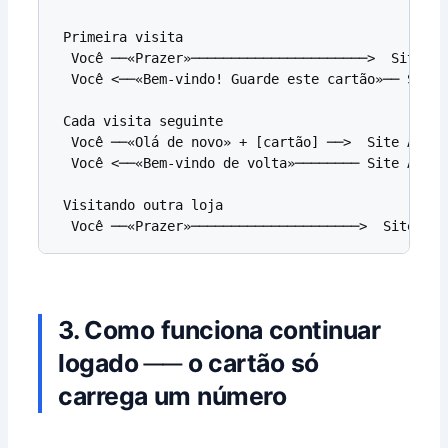
 Primeira visita

  Você ──«Prazer»──────────────────────>  Site A

  Você <──«Bem-vindo! Guarde este cartão»── Site 
 Cada visita seguinte

  Você ──«Olá de novo» + [cartão] ──>  Site A    
  Você <──«Bem-vindo de volta»──────── Site A

 Visitando outra loja

  Você ──«Prazer»─────────────────────>  Site B  
3. Como funciona continuar
logado ── o cartão só
carrega um número