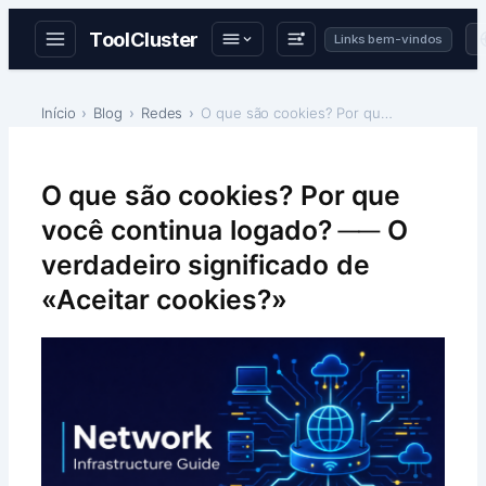
ToolCluster
Links bem-vindos
Skip
to
Início
Blog
Redes
O que são cookies? Por que você continua logado? ─…
content
O que são cookies? Por que
você continua logado? ── O
verdadeiro significado de
«Aceitar cookies?»