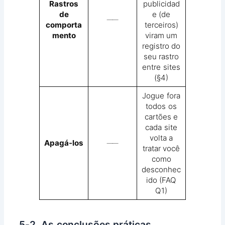
Rastros
publicidad
de
e (de
──
comporta
terceiros)
mento
viram um
registro do
seu rastro
entre sites
(§4)
Jogue fora
todos os
cartões e
cada site
volta a
Apagá-los
──
tratar você
como
desconhec
ido (FAQ
Q1)
5-2. As conclusões práticas