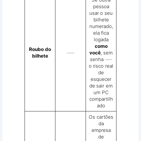
pessoa
usar o seu
bilhete
numerado,
ela fica
logada
como
Roubo do
──
você
, sem
bilhete
senha ──
o risco real
de
esquecer
de sair em
um PC
compartilh
ado
Os cartões
da
empresa
de