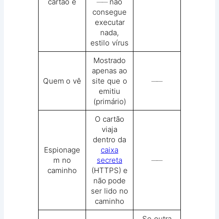
cartão é
── não
consegue
executar
nada,
estilo vírus
Mostrado
apenas ao
Quem o vê
site que o
──
emitiu
(primário)
O cartão
viaja
dentro da
Espionage
caixa
m no
secreta
──
caminho
(HTTPS) e
não pode
ser lido no
caminho
Se outra