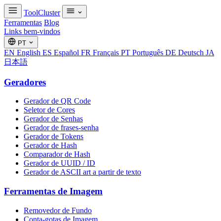
ToolCluster
Ferramentas
Blog
Links bem-vindos
PT
EN
English
ES
Español
FR
Français
PT
Português
DE
Deutsch
JA
日本語
Geradores
Gerador de QR Code
Seletor de Cores
Gerador de Senhas
Gerador de frases-senha
Gerador de Tokens
Gerador de Hash
Comparador de Hash
Gerador de UUID / ID
Gerador de ASCII art a partir de texto
Ferramentas de Imagem
Removedor de Fundo
Conta-gotas de Imagem