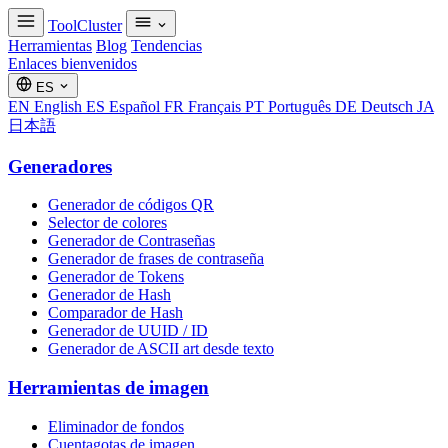
ToolCluster
Herramientas
Blog
Tendencias
Enlaces bienvenidos
ES
EN
English
ES
Español
FR
Français
PT
Português
DE
Deutsch
JA
日本語
Generadores
Generador de códigos QR
Selector de colores
Generador de Contraseñas
Generador de frases de contraseña
Generador de Tokens
Generador de Hash
Comparador de Hash
Generador de UUID / ID
Generador de ASCII art desde texto
Herramientas de imagen
Eliminador de fondos
Cuentagotas de imagen