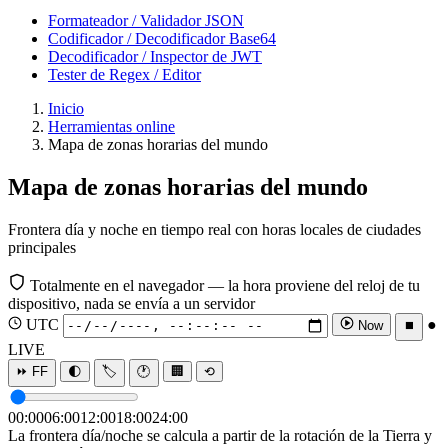
Formateador / Validador JSON
Codificador / Decodificador Base64
Decodificador / Inspector de JWT
Tester de Regex / Editor
Inicio
Herramientas online
Mapa de zonas horarias del mundo
Mapa de zonas horarias del mundo
Frontera día y noche en tiempo real con horas locales de ciudades
principales
Totalmente en el navegador — la hora proviene del reloj de tu
dispositivo, nada se envía a un servidor
UTC
●
Now
⏹
LIVE
⏩ FF
🌓
🏷️
🕐
🏢
⟲
00:00
06:00
12:00
18:00
24:00
La frontera día/noche se calcula a partir de la rotación de la Tierra y