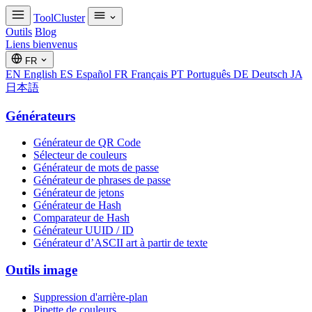
ToolCluster
Outils
Blog
Liens bienvenus
FR
EN
English
ES
Español
FR
Français
PT
Português
DE
Deutsch
JA
日本語
Générateurs
Générateur de QR Code
Sélecteur de couleurs
Générateur de mots de passe
Générateur de phrases de passe
Générateur de jetons
Générateur de Hash
Comparateur de Hash
Générateur UUID / ID
Générateur d’ASCII art à partir de texte
Outils image
Suppression d'arrière-plan
Pipette de couleurs