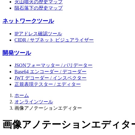
火山噴火の歴史マップ
隕石落下の歴史マップ
ネットワークツール
IPアドレス確認ツール
CIDR / サブネット ビジュアライザー
開発ツール
JSONフォーマッター / バリデーター
Base64 エンコーダー / デコーダー
JWT デコーダー / インスペクター
正規表現テスター / エディター
ホーム
オンラインツール
画像アノテーションエディター
画像アノテーションエディタ