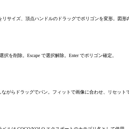
をリサイズ、頂点ハンドルのドラッグでポリゴンを変形。図形
kspace で選択を削除。Escape で選択解除。Enter でポリゴン確定。
押しながらドラッグでパン。フィットで画像に合わせ、リセットで 1
 COCO/YOLO エクスポートのカテゴリ名として使用。ラベルな