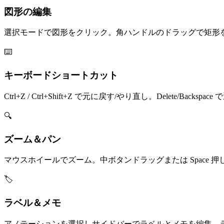
図形の編集
選択モードで図形をクリック。角ハンドルのドラッグで矩形
⌨️
キーボードショートカット
Ctrl+Z / Ctrl+Shift+Z で元に戻す/やり直し。Delete/Bac
🔍
ズーム＆パン
マウスホイールでズーム。中ボタンドラッグまたは Space 
🏷️
ラベル＆メモ
アノテーションを選択しサイドバーでラベルとメモを編集。ラベルは