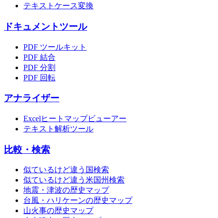
テキストケース変換
ドキュメントツール
PDF ツールキット
PDF 結合
PDF 分割
PDF 回転
アナライザー
Excelヒートマップビューアー
テキスト解析ツール
比較・検索
似ているけど違う国検索
似ているけど違う米国州検索
地震・津波の歴史マップ
台風・ハリケーンの歴史マップ
山火事の歴史マップ