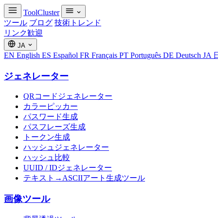
ToolCluster
ツール
ブログ
技術トレンド
リンク歓迎
JA
EN
English
ES
Español
FR
Français
PT
Português
DE
Deutsch
JA
ジェネレーター
QRコードジェネレーター
カラーピッカー
パスワード生成
パスフレーズ生成
トークン生成
ハッシュジェネレーター
ハッシュ比較
UUID / IDジェネレーター
テキスト→ASCIIアート生成ツール
画像ツール