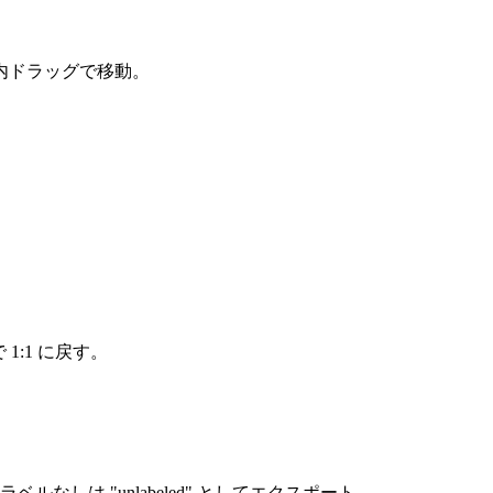
内ドラッグで移動。
:1 に戻す。
しは "unlabeled" としてエクスポート。