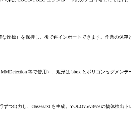
、正確な座標）を保持し、後で再インポートできます。作業の保存
on2, MMDetection 等で使用）。矩形は bbox とポリ
height を1行ずつ出力し、classes.txt も生成。YOLOv5/v8/v9 