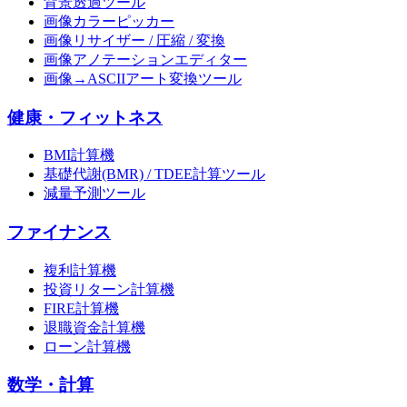
背景透過ツール
画像カラーピッカー
画像リサイザー / 圧縮 / 変換
画像アノテーションエディター
画像→ASCIIアート変換ツール
健康・フィットネス
BMI計算機
基礎代謝(BMR) / TDEE計算ツール
減量予測ツール
ファイナンス
複利計算機
投資リターン計算機
FIRE計算機
退職資金計算機
ローン計算機
数学・計算