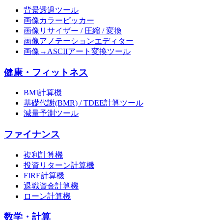
背景透過ツール
画像カラーピッカー
画像リサイザー / 圧縮 / 変換
画像アノテーションエディター
画像→ASCIIアート変換ツール
健康・フィットネス
BMI計算機
基礎代謝(BMR) / TDEE計算ツール
減量予測ツール
ファイナンス
複利計算機
投資リターン計算機
FIRE計算機
退職資金計算機
ローン計算機
数学・計算