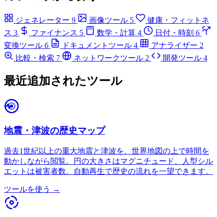
ジェネレーター
9
画像ツール
5
健康・フィットネ
ス
3
ファイナンス
5
数学・計算
4
日付・時刻
6
変換ツール
6
ドキュメントツール
4
アナライザー
2
比較・検索
7
ネットワークツール
2
開発ツール
4
最近追加されたツール
地震・津波の歴史マップ
過去1世紀以上の重大地震と津波を、世界地図の上で時間を
動かしながら閲覧。円の大きさはマグニチュード、人型シル
エットは被害者数。自動再生で歴史の流れを一望できます。
ツールを使う →