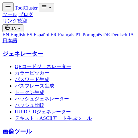
ToolCluster
ツール
ブログ
リンク歓迎
JA
EN
English
ES
Español
FR
Français
PT
Português
DE
Deutsch
JA
日本語
ジェネレーター
QRコードジェネレーター
カラーピッカー
パスワード生成
パスフレーズ生成
トークン生成
ハッシュジェネレーター
ハッシュ比較
UUID / IDジェネレーター
テキスト→ASCIIアート生成ツール
画像ツール