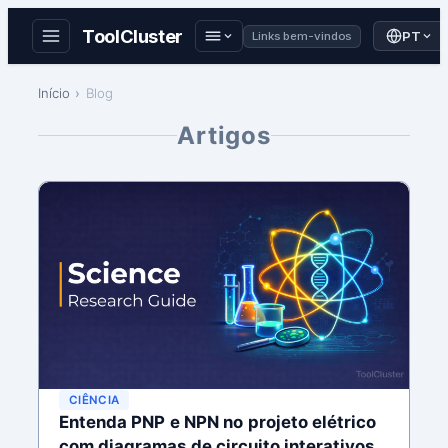
ToolCluster
PT
Links bem-vindos
Skip
Início
Blog
to
content
Artigos
CIÊNCIA
Entenda PNP e NPN no projeto elétrico
com diagramas de circuito interativos