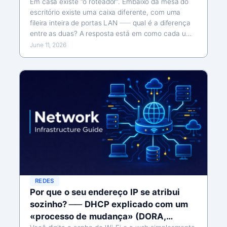
endereço de dois andares MAC/IP, hub
Em casa existe “o roteador”. Embaixo da mesa do
escritório existe uma caixa diferente, com uma
contra switch, e por que o seu roteador
fileira inteira de portas LAN ── qual é a diferença
Wi-Fi é vários aparelhos em um)
entre as duas? A resposta está em como cada uma
usa os endereços. O switch entrega os pacotes a
June 11, 2026
destinatários da mesma cidade (da…
REDES
Por que o seu endereço IP se atribui
sozinho? ── DHCP explicado com um
«processo de mudança» (DORA,