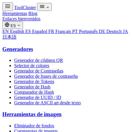
ToolCluster
Herramientas
Blog
Enlaces bienvenidos
ES
EN
English
ES
Español
FR
Français
PT
Português
DE
Deutsch
JA
日本語
Generadores
Generador de códigos QR
Selector de colores
Generador de Contraseñas
Generador de frases de contraseña
Generador de Tokens
Generador de Hash
Comparador de Hash
Generador de UUID / ID
Generador de ASCII art desde texto
Herramientas de imagen
Eliminador de fondos
Cuentagotas de imagen