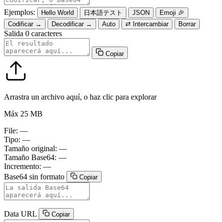
Ejemplos:
Hello World
日本語テスト
JSON
Emoji 🎉
Codificar →
Decodificar →
Auto
⇄ Intercambiar
Borrar
Salida
0 caracteres
Copiar
Arrastra un archivo aquí, o haz clic para explorar
Máx 25 MB
File:
—
Tipo:
—
Tamaño original:
—
Tamaño Base64:
—
Incremento:
—
Base64 sin formato
Copiar
Data URL
Copiar