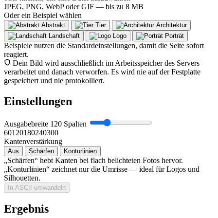
JPEG, PNG, WebP oder GIF — bis zu 8 MB
Oder ein Beispiel wählen
Abstrakt
Tier
Architektur
Landschaft
Logo
Porträt
Beispiele nutzen die Standardeinstellungen, damit die Seite sofort
reagiert.
Dein Bild wird ausschließlich im Arbeitsspeicher des Servers
verarbeitet und danach verworfen. Es wird nie auf der Festplatte
gespeichert und nie protokolliert.
Einstellungen
Ausgabebreite
120
Spalten
60
120
180
240
300
Kantenverstärkung
Aus
Schärfen
Konturlinien
„Schärfen“ hebt Kanten bei flach belichteten Fotos hervor.
„Konturlinien“ zeichnet nur die Umrisse — ideal für Logos und
Silhouetten.
In ASCII umwandeln
Ergebnis