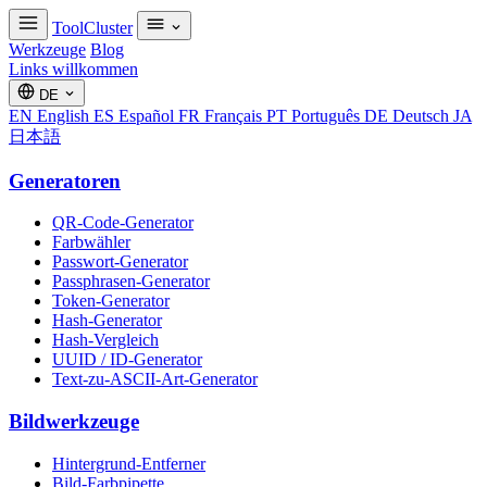
ToolCluster
Werkzeuge
Blog
Links willkommen
DE
EN
English
ES
Español
FR
Français
PT
Português
DE
Deutsch
JA
日本語
Generatoren
QR-Code-Generator
Farbwähler
Passwort-Generator
Passphrasen-Generator
Token-Generator
Hash-Generator
Hash-Vergleich
UUID / ID-Generator
Text-zu-ASCII-Art-Generator
Bildwerkzeuge
Hintergrund-Entferner
Bild-Farbpipette