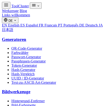
ToolCluster
Werkzeuge
Blog
Links willkommen
DE
EN
English
ES
Español
FR
Français
PT
Português
DE
Deutsch
JA
日本語
Generatoren
QR-Code-Generator
Farbwähler
Passwort-Generator
Passphrasen-Generator
Token-Generator
Hash-Generator
Hash-Vergleich
UUID / ID-Generator
Text-zu-ASCII-Art-Generator
Bildwerkzeuge
Hintergrund-Entferner
Bild-Farbpipette