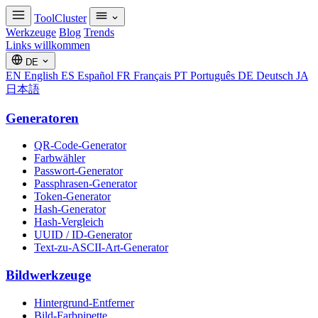
ToolCluster
Werkzeuge
Blog
Trends
Links willkommen
DE
EN
English
ES
Español
FR
Français
PT
Português
DE
Deutsch
JA
日本語
Generatoren
QR-Code-Generator
Farbwähler
Passwort-Generator
Passphrasen-Generator
Token-Generator
Hash-Generator
Hash-Vergleich
UUID / ID-Generator
Text-zu-ASCII-Art-Generator
Bildwerkzeuge
Hintergrund-Entferner
Bild-Farbpipette