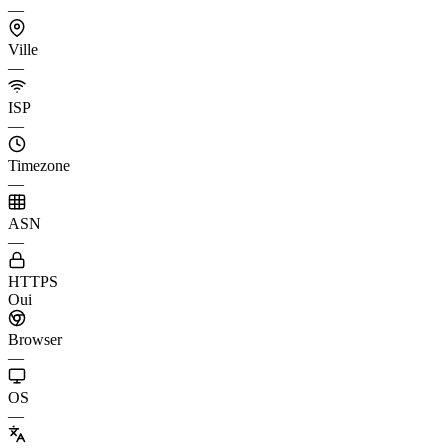
—
Ville
—
ISP
—
Timezone
—
ASN
—
HTTPS
Oui
Browser
—
OS
—