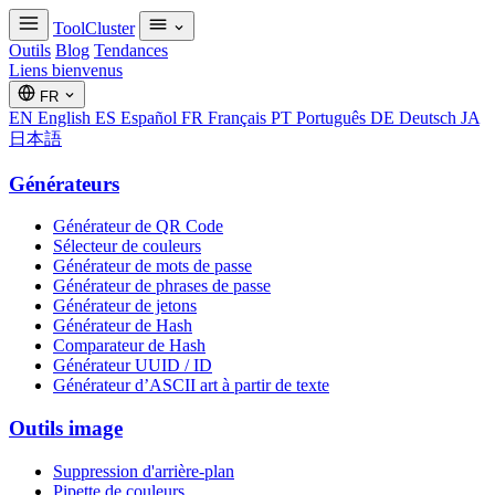
ToolCluster
Outils
Blog
Tendances
Liens bienvenus
FR
EN
English
ES
Español
FR
Français
PT
Português
DE
Deutsch
JA
日本語
Générateurs
Générateur de QR Code
Sélecteur de couleurs
Générateur de mots de passe
Générateur de phrases de passe
Générateur de jetons
Générateur de Hash
Comparateur de Hash
Générateur UUID / ID
Générateur d’ASCII art à partir de texte
Outils image
Suppression d'arrière-plan
Pipette de couleurs