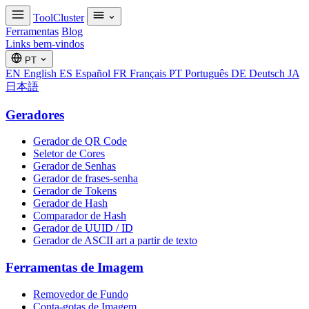
ToolCluster
Ferramentas
Blog
Links bem-vindos
PT
EN
English
ES
Español
FR
Français
PT
Português
DE
Deutsch
JA
日本語
Geradores
Gerador de QR Code
Seletor de Cores
Gerador de Senhas
Gerador de frases-senha
Gerador de Tokens
Gerador de Hash
Comparador de Hash
Gerador de UUID / ID
Gerador de ASCII art a partir de texto
Ferramentas de Imagem
Removedor de Fundo
Conta-gotas de Imagem