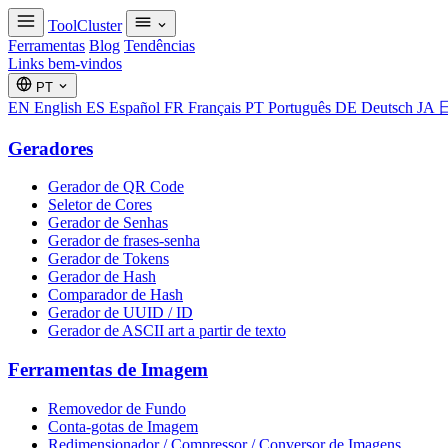
ToolCluster
Ferramentas
Blog
Tendências
Links bem-vindos
PT
EN
English
ES
Español
FR
Français
PT
Português
DE
Deutsch
JA
Geradores
Gerador de QR Code
Seletor de Cores
Gerador de Senhas
Gerador de frases-senha
Gerador de Tokens
Gerador de Hash
Comparador de Hash
Gerador de UUID / ID
Gerador de ASCII art a partir de texto
Ferramentas de Imagem
Removedor de Fundo
Conta-gotas de Imagem
Redimensionador / Compressor / Conversor de Imagens