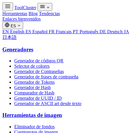
ToolCluster
Herramientas
Blog
Tendencias
Enlaces bienvenidos
ES
EN
English
ES
Español
FR
Français
PT
Português
DE
Deutsch
JA
日本語
Generadores
Generador de códigos QR
Selector de colores
Generador de Contraseñas
Generador de frases de contraseña
Generador de Tokens
Generador de Hash
Comparador de Hash
Generador de UUID / ID
Generador de ASCII art desde texto
Herramientas de imagen
Eliminador de fondos
Cuentagotas de imagen