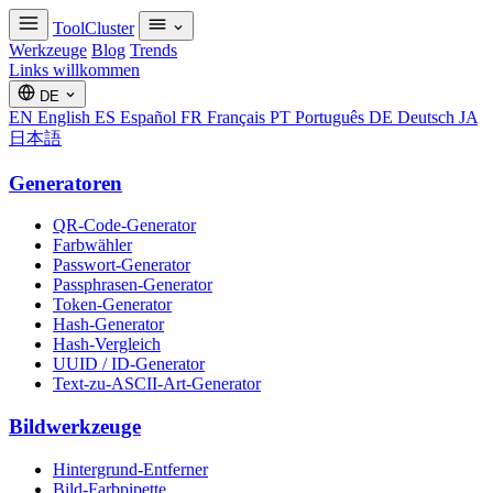
ToolCluster
Werkzeuge
Blog
Trends
Links willkommen
DE
EN
English
ES
Español
FR
Français
PT
Português
DE
Deutsch
JA
日本語
Generatoren
QR-Code-Generator
Farbwähler
Passwort-Generator
Passphrasen-Generator
Token-Generator
Hash-Generator
Hash-Vergleich
UUID / ID-Generator
Text-zu-ASCII-Art-Generator
Bildwerkzeuge
Hintergrund-Entferner
Bild-Farbpipette