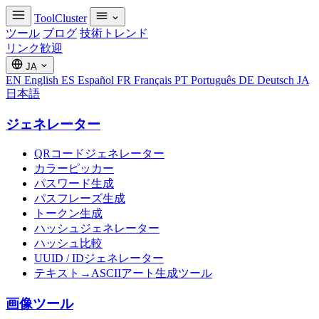
ToolCluster
ツール
ブログ
技術トレンド
リンク歓迎
JA
EN
English
ES
Español
FR
Français
PT
Português
DE
Deutsch
JA
日本語
ジェネレーター
QRコードジェネレーター
カラーピッカー
パスワード生成
パスフレーズ生成
トークン生成
ハッシュジェネレーター
ハッシュ比較
UUID / IDジェネレーター
テキスト→ASCIIアート生成ツール
画像ツール