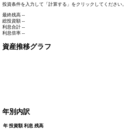
投資条件を入力して「計算する」をクリックしてください。
最終残高
--
総投資額
--
利息合計
--
利息倍率
--
資産推移グラフ
年別内訳
年
投資額
利息
残高