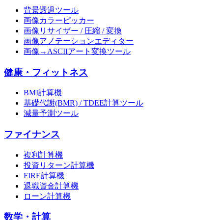
背景透過ツール
画像カラーピッカー
画像リサイザー / 圧縮 / 変換
画像アノテーションエディター
画像→ASCIIアート変換ツール
健康・フィットネス
BMI計算機
基礎代謝(BMR) / TDEE計算ツール
減量予測ツール
ファイナンス
複利計算機
投資リターン計算機
FIRE計算機
退職資金計算機
ローン計算機
数学・計算