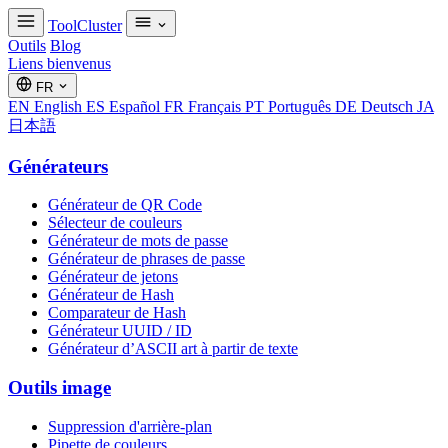
ToolCluster
Outils
Blog
Liens bienvenus
FR
EN
English
ES
Español
FR
Français
PT
Português
DE
Deutsch
JA
日本語
Générateurs
Générateur de QR Code
Sélecteur de couleurs
Générateur de mots de passe
Générateur de phrases de passe
Générateur de jetons
Générateur de Hash
Comparateur de Hash
Générateur UUID / ID
Générateur d’ASCII art à partir de texte
Outils image
Suppression d'arrière-plan
Pipette de couleurs