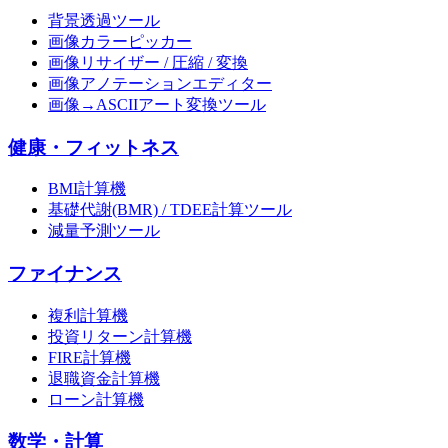
背景透過ツール
画像カラーピッカー
画像リサイザー / 圧縮 / 変換
画像アノテーションエディター
画像→ASCIIアート変換ツール
健康・フィットネス
BMI計算機
基礎代謝(BMR) / TDEE計算ツール
減量予測ツール
ファイナンス
複利計算機
投資リターン計算機
FIRE計算機
退職資金計算機
ローン計算機
数学・計算