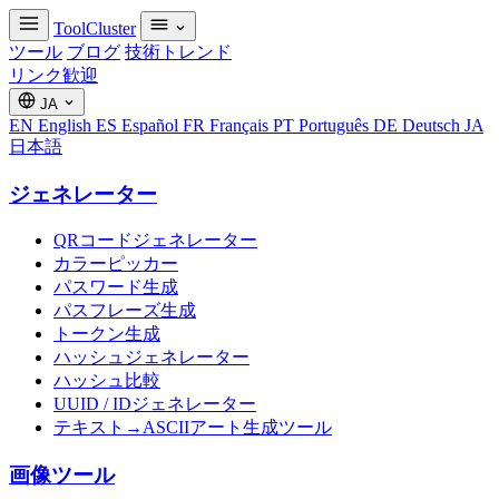
ToolCluster
ツール
ブログ
技術トレンド
リンク歓迎
JA
EN
English
ES
Español
FR
Français
PT
Português
DE
Deutsch
JA
日本語
ジェネレーター
QRコードジェネレーター
カラーピッカー
パスワード生成
パスフレーズ生成
トークン生成
ハッシュジェネレーター
ハッシュ比較
UUID / IDジェネレーター
テキスト→ASCIIアート生成ツール
画像ツール