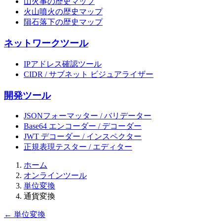
山火事の歴史マップ
火山噴火の歴史マップ
隕石落下の歴史マップ
ネットワークツール
IPアドレス確認ツール
CIDR / サブネット ビジュアライザー
開発ツール
JSONフォーマッター / バリデーター
Base64 エンコーダー / デコーダー
JWT デコーダー / インスペクター
正規表現テスター / エディター
ホーム
オンラインツール
単位変換
通貨変換
← 単位変換