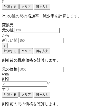
?
計算する
クリア
例を入力
2つの値の間の増加率・減少率を計算します。
変換元
元の値
から
新しい値
⇄
計算する
クリア
例を入力
割引後の最終価格を計算します。
元の価格
with
割引
%
オフ
計算する
クリア
例を入力
割引前の元の価格を逆算します。