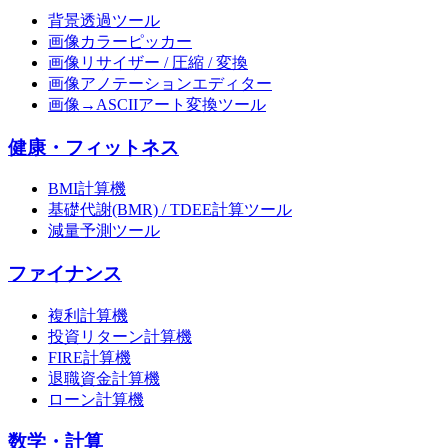
背景透過ツール
画像カラーピッカー
画像リサイザー / 圧縮 / 変換
画像アノテーションエディター
画像→ASCIIアート変換ツール
健康・フィットネス
BMI計算機
基礎代謝(BMR) / TDEE計算ツール
減量予測ツール
ファイナンス
複利計算機
投資リターン計算機
FIRE計算機
退職資金計算機
ローン計算機
数学・計算