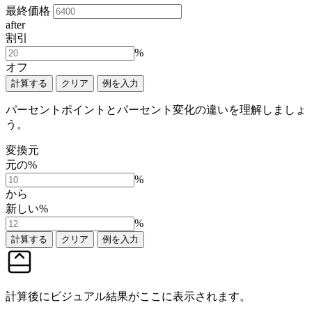
最終価格
after
割引
%
オフ
計算する
クリア
例を入力
パーセントポイントとパーセント変化の違いを理解しましょ
う。
変換元
元の%
%
から
新しい%
%
計算する
クリア
例を入力
計算後にビジュアル結果がここに表示されます。