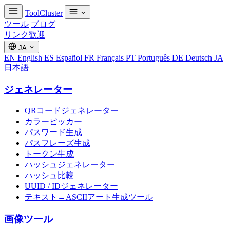
ToolCluster
ツール
ブログ
リンク歓迎
JA
EN
English
ES
Español
FR
Français
PT
Português
DE
Deutsch
JA
日本語
ジェネレーター
QRコードジェネレーター
カラーピッカー
パスワード生成
パスフレーズ生成
トークン生成
ハッシュジェネレーター
ハッシュ比較
UUID / IDジェネレーター
テキスト→ASCIIアート生成ツール
画像ツール