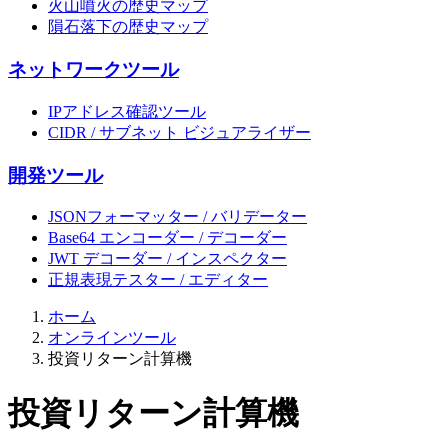
火山噴火の歴史マップ
隕石落下の歴史マップ
ネットワークツール
IPアドレス確認ツール
CIDR / サブネット ビジュアライザー
開発ツール
JSONフォーマッター / バリデーター
Base64 エンコーダー / デコーダー
JWT デコーダー / インスペクター
正規表現テスター / エディター
ホーム
オンラインツール
投資リターン計算機
投資リターン計算機