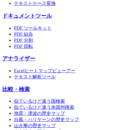
テキストケース変換
ドキュメントツール
PDF ツールキット
PDF 結合
PDF 分割
PDF 回転
アナライザー
Excelヒートマップビューアー
テキスト解析ツール
比較・検索
似ているけど違う国検索
似ているけど違う米国州検索
地震・津波の歴史マップ
台風・ハリケーンの歴史マップ
山火事の歴史マップ