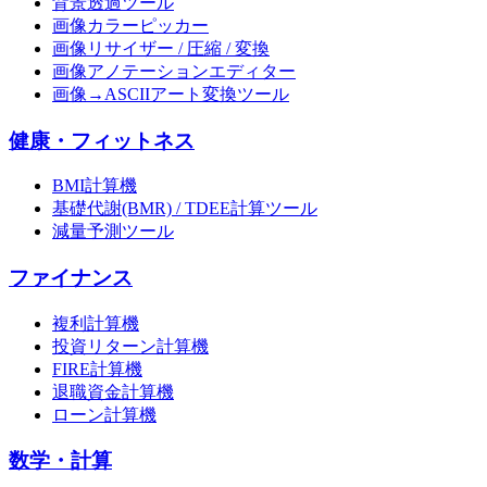
背景透過ツール
画像カラーピッカー
画像リサイザー / 圧縮 / 変換
画像アノテーションエディター
画像→ASCIIアート変換ツール
健康・フィットネス
BMI計算機
基礎代謝(BMR) / TDEE計算ツール
減量予測ツール
ファイナンス
複利計算機
投資リターン計算機
FIRE計算機
退職資金計算機
ローン計算機
数学・計算