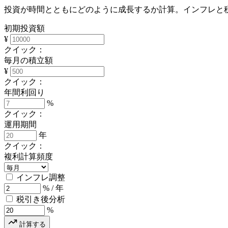
投資が時間とともにどのように成長するか計算。インフレと
初期投資額
¥
クイック：
毎月の積立額
¥
クイック：
年間利回り
%
クイック：
運用期間
年
クイック：
複利計算頻度
インフレ調整
% / 年
税引き後分析
%
計算する