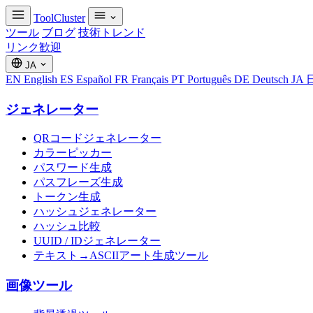
ToolCluster
ツール
ブログ
技術トレンド
リンク歓迎
JA
EN
English
ES
Español
FR
Français
PT
Português
DE
Deutsch
JA
ジェネレーター
QRコードジェネレーター
カラーピッカー
パスワード生成
パスフレーズ生成
トークン生成
ハッシュジェネレーター
ハッシュ比較
UUID / IDジェネレーター
テキスト→ASCIIアート生成ツール
画像ツール