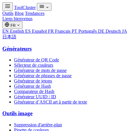
ToolCluster
Outils
Blog
Tendances
Liens bienvenus
FR
EN
English
ES
Español
FR
Français
PT
Português
DE
Deutsch
JA
日本語
Générateurs
Générateur de QR Code
Sélecteur de couleurs
Générateur de mots de passe
Générateur de phrases de passe
Générateur de jetons
Générateur de Hash
Comparateur de Hash
Générateur UUID / ID
Générateur d’ASCII art à partir de texte
Outils image
Suppression d'arrière-plan
Pipette de couleurs