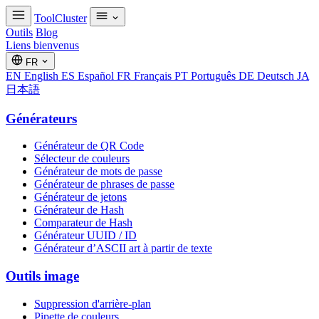
ToolCluster
Outils
Blog
Liens bienvenus
FR
EN
English
ES
Español
FR
Français
PT
Português
DE
Deutsch
JA
日本語
Générateurs
Générateur de QR Code
Sélecteur de couleurs
Générateur de mots de passe
Générateur de phrases de passe
Générateur de jetons
Générateur de Hash
Comparateur de Hash
Générateur UUID / ID
Générateur d’ASCII art à partir de texte
Outils image
Suppression d'arrière-plan
Pipette de couleurs