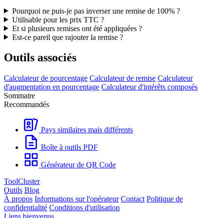
Pourquoi ne puis-je pas inverser une remise de 100% ?
Utilisable pour les prix TTC ?
Et si plusieurs remises ont été appliquées ?
Est-ce pareil que rajouter la remise ?
Outils associés
Calculateur de pourcentage
Calculateur de remise
Calculateur
d'augmentation en pourcentage
Calculateur d'intérêts composés
Sommaire
Recommandés
Pays similaires mais différents
Boîte à outils PDF
Générateur de QR Code
ToolCluster
Outils
Blog
À propos
Informations sur l'opérateur
Contact
Politique de
confidentialité
Conditions d'utilisation
Liens bienvenus