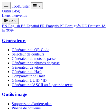
ToolCluster
Outils
Blog
Liens bienvenus
FR
EN
English
ES
Español
FR
Français
PT
Português
DE
Deutsch
JA
日本語
Générateurs
Générateur de QR Code
Sélecteur de couleurs
Générateur de mots de passe
Générateur de phrases de passe
Générateur de jetons
Générateur de Hash
Comparateur de Hash
Générateur UUID / ID
Générateur d’ASCII art à partir de texte
Outils image
Suppression d'arrière-plan
Pipette de couleurs