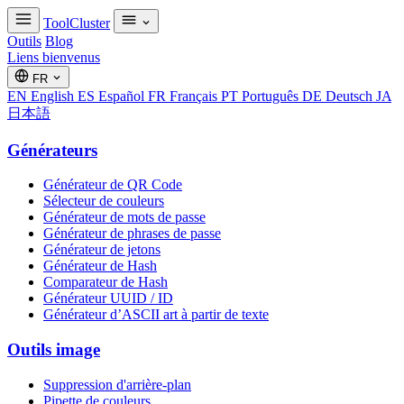
ToolCluster
Outils
Blog
Liens bienvenus
FR
EN
English
ES
Español
FR
Français
PT
Português
DE
Deutsch
JA
日本語
Générateurs
Générateur de QR Code
Sélecteur de couleurs
Générateur de mots de passe
Générateur de phrases de passe
Générateur de jetons
Générateur de Hash
Comparateur de Hash
Générateur UUID / ID
Générateur d’ASCII art à partir de texte
Outils image
Suppression d'arrière-plan
Pipette de couleurs