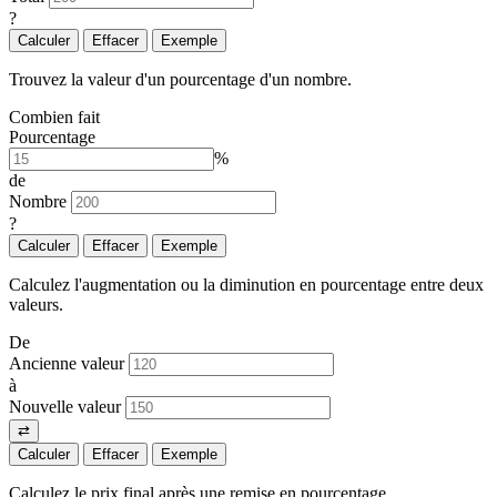
?
Calculer
Effacer
Exemple
Trouvez la valeur d'un pourcentage d'un nombre.
Combien fait
Pourcentage
%
de
Nombre
?
Calculer
Effacer
Exemple
Calculez l'augmentation ou la diminution en pourcentage entre deux
valeurs.
De
Ancienne valeur
à
Nouvelle valeur
⇄
Calculer
Effacer
Exemple
Calculez le prix final après une remise en pourcentage.